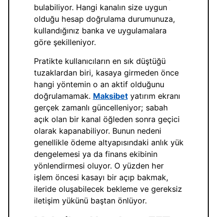
bulabiliyor. Hangi kanalın size uygun
olduğu hesap doğrulama durumunuza,
kullandığınız banka ve uygulamalara
göre şekilleniyor.
Pratikte kullanıcıların en sık düştüğü
tuzaklardan biri, kasaya girmeden önce
hangi yöntemin o an aktif olduğunu
doğrulamamak.
Maksibet
yatırım ekranı
gerçek zamanlı güncelleniyor; sabah
açık olan bir kanal öğleden sonra geçici
olarak kapanabiliyor. Bunun nedeni
genellikle ödeme altyapısındaki anlık yük
dengelemesi ya da finans ekibinin
yönlendirmesi oluyor. O yüzden her
işlem öncesi kasayı bir açıp bakmak,
ileride oluşabilecek bekleme ve gereksiz
iletişim yükünü baştan önlüyor.