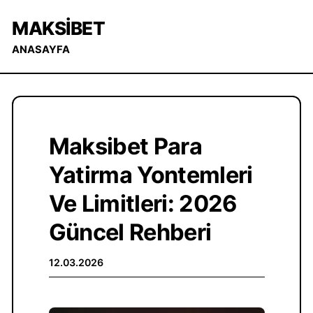
MAKSIBET
ANASAYFA
Maksibet Para
Yatirma Yontemleri
Ve Limitleri: 2026
Güncel Rehberi
12.03.2026