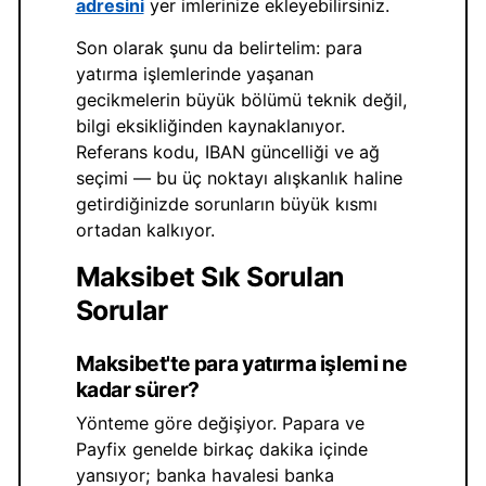
adresini
yer imlerinize ekleyebilirsiniz.
Son olarak şunu da belirtelim: para
yatırma işlemlerinde yaşanan
gecikmelerin büyük bölümü teknik değil,
bilgi eksikliğinden kaynaklanıyor.
Referans kodu, IBAN güncelliği ve ağ
seçimi — bu üç noktayı alışkanlık haline
getirdiğinizde sorunların büyük kısmı
ortadan kalkıyor.
Maksibet Sık Sorulan
Sorular
Maksibet'te para yatırma işlemi ne
kadar sürer?
Yönteme göre değişiyor. Papara ve
Payfix genelde birkaç dakika içinde
yansıyor; banka havalesi banka