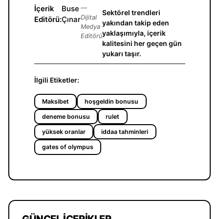
İçerik
Buse
—
Sektörel trendleri
Dijital
Editörü:
Çınar
yakından takip eden
Medya
yaklaşımıyla, içerik
Editörü
kalitesini her geçen gün
yukarı taşır.
İlgili Etiketler:
Maksibet
hoşgeldin bonusu
deneme bonusu
rulet
yüksek oranlar
iddaa tahminleri
gates of olympus