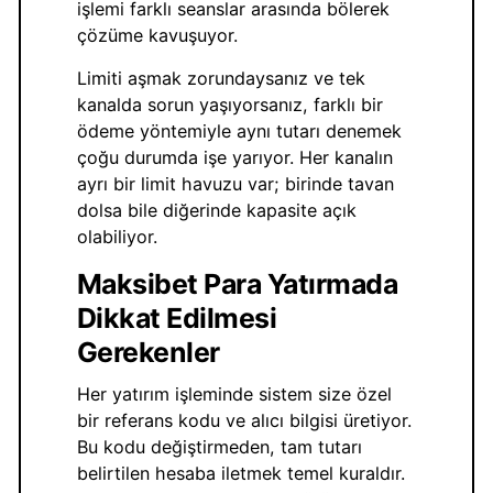
işlemi farklı seanslar arasında bölerek
çözüme kavuşuyor.
Limiti aşmak zorundaysanız ve tek
kanalda sorun yaşıyorsanız, farklı bir
ödeme yöntemiyle aynı tutarı denemek
çoğu durumda işe yarıyor. Her kanalın
ayrı bir limit havuzu var; birinde tavan
dolsa bile diğerinde kapasite açık
olabiliyor.
Maksibet Para Yatırmada
Dikkat Edilmesi
Gerekenler
Her yatırım işleminde sistem size özel
bir referans kodu ve alıcı bilgisi üretiyor.
Bu kodu değiştirmeden, tam tutarı
belirtilen hesaba iletmek temel kuraldır.