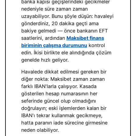
banka kapısı geçişlerindeki gecikmeler
nedeniyle süre zaman zaman
uzayabiliyor. Bunu şöyle düşün: havaleyi
gönderdiniz, 20 dakika geçti ama
bakiye gelmedi — önce bankanın EFT
saatlerini, ardından
Maksibet finans
biriminin çalışma durumunu
kontrol
edin. İkisi birlikte ele alındığında çözüm
genelde hızlı geliyor.
Havalede dikkat edilmesi gereken bir
diğer nokta: Maksibet zaman zaman
farklı IBAN'larla çalışıyor. Kasada
gösterilen hesap numarasının her
seferinde güncel olup olmadığını
doğrulayın; eski işlemlerden kalan bir
IBAN'ı tekrar kullanmak gecikmeye,
hatta paranın iade sürecine girmesine
neden olabiliyor.