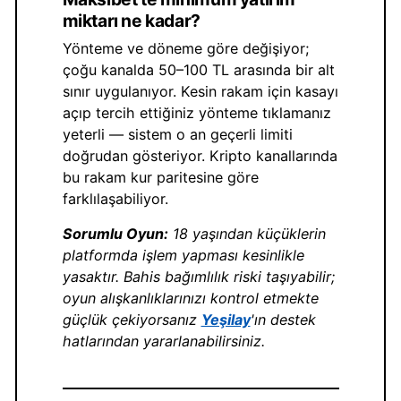
miktarı ne kadar?
Yönteme ve döneme göre değişiyor;
çoğu kanalda 50–100 TL arasında bir alt
sınır uygulanıyor. Kesin rakam için kasayı
açıp tercih ettiğiniz yönteme tıklamanız
yeterli — sistem o an geçerli limiti
doğrudan gösteriyor. Kripto kanallarında
bu rakam kur paritesine göre
farklılaşabiliyor.
Sorumlu Oyun:
18 yaşından küçüklerin
platformda işlem yapması kesinlikle
yasaktır. Bahis bağımlılık riski taşıyabilir;
oyun alışkanlıklarınızı kontrol etmekte
güçlük çekiyorsanız
Yeşilay
'ın destek
hatlarından yararlanabilirsiniz.