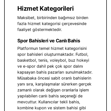
Hizmet Kategorileri
Maksibet, birbirinden bağımsız birden
fazla hizmet kategorisi çerçevesinde
faaliyet göstermektedir.
Spor Bahisleri ve Canlı Bahis
Platformun temel hizmet kategorisini
spor bahisleri oluşturmaktadır. Futbol,
basketbol, tenis, voleybol, buz hokeyi
ve e-spor dahil pek çok spor dalını
kapsayan bahis pazarları sunulmaktadır.
Müsabaka öncesi sabit oranlı bahislerin
yanı sıra, karşılaşmalar sürerken gerçek
zamanlı olarak değişen oranlarla işlem
yapılabilen canlı bahis seçeneği de
mevcuttur. Kullanıcılar tekli bahis,
kombine kupon ve sistem bahisi gibi