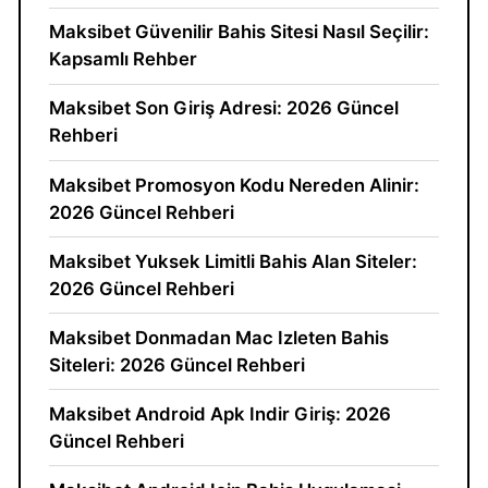
Maksibet Güvenilir Bahis Sitesi Nasıl Seçilir:
Kapsamlı Rehber
Maksibet Son Giriş Adresi: 2026 Güncel
Rehberi
Maksibet Promosyon Kodu Nereden Alinir:
2026 Güncel Rehberi
Maksibet Yuksek Limitli Bahis Alan Siteler:
2026 Güncel Rehberi
Maksibet Donmadan Mac Izleten Bahis
Siteleri: 2026 Güncel Rehberi
Maksibet Android Apk Indir Giriş: 2026
Güncel Rehberi