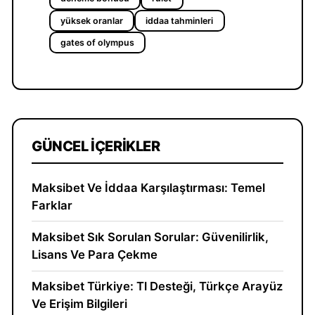
yüksek oranlar
iddaa tahminleri
gates of olympus
GÜNCEL İÇERIKLER
Maksibet Ve İddaa Karşılaştırması: Temel
Farklar
Maksibet Sık Sorulan Sorular: Güvenilirlik,
Lisans Ve Para Çekme
Maksibet Türkiye: Tl Desteği, Türkçe Arayüz
Ve Erişim Bilgileri