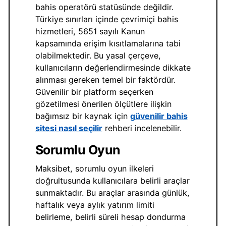
bahis operatörü statüsünde değildir.
Türkiye sınırları içinde çevrimiçi bahis
hizmetleri, 5651 sayılı Kanun
kapsamında erişim kısıtlamalarına tabi
olabilmektedir. Bu yasal çerçeve,
kullanıcıların değerlendirmesinde dikkate
alınması gereken temel bir faktördür.
Güvenilir bir platform seçerken
gözetilmesi önerilen ölçütlere ilişkin
bağımsız bir kaynak için
güvenilir bahis
sitesi nasıl seçilir
rehberi incelenebilir.
Sorumlu Oyun
Maksibet, sorumlu oyun ilkeleri
doğrultusunda kullanıcılara belirli araçlar
sunmaktadır. Bu araçlar arasında günlük,
haftalık veya aylık yatırım limiti
belirleme, belirli süreli hesap dondurma