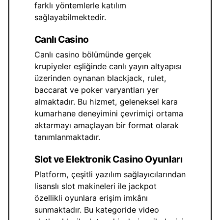
farklı yöntemlerle katılım
sağlayabilmektedir.
Canlı Casino
Canlı casino bölümünde gerçek
krupiyeler eşliğinde canlı yayın altyapısı
üzerinden oynanan blackjack, rulet,
baccarat ve poker varyantları yer
almaktadır. Bu hizmet, geleneksel kara
kumarhane deneyimini çevrimiçi ortama
aktarmayı amaçlayan bir format olarak
tanımlanmaktadır.
Slot ve Elektronik Casino Oyunları
Platform, çeşitli yazılım sağlayıcılarından
lisanslı slot makineleri ile jackpot
özellikli oyunlara erişim imkânı
sunmaktadır. Bu kategoride video