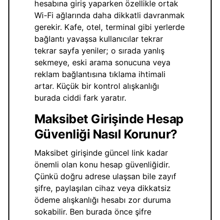
hesabına giriş yaparken özellikle ortak
Wi-Fi ağlarında daha dikkatli davranmak
gerekir. Kafe, otel, terminal gibi yerlerde
bağlantı yavaşsa kullanıcılar tekrar
tekrar sayfa yeniler; o sırada yanlış
sekmeye, eski arama sonucuna veya
reklam bağlantısına tıklama ihtimali
artar. Küçük bir kontrol alışkanlığı
burada ciddi fark yaratır.
Maksibet Girişinde Hesap
Güvenliği Nasıl Korunur?
Maksibet girişinde güncel link kadar
önemli olan konu hesap güvenliğidir.
Çünkü doğru adrese ulaşsan bile zayıf
şifre, paylaşılan cihaz veya dikkatsiz
ödeme alışkanlığı hesabı zor duruma
sokabilir. Ben burada önce şifre