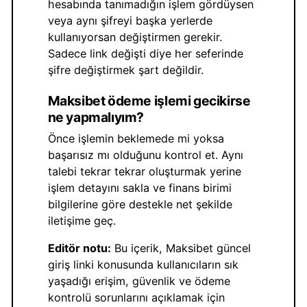
hesabında tanımadığın işlem gördüysen
veya aynı şifreyi başka yerlerde
kullanıyorsan değiştirmen gerekir.
Sadece link değişti diye her seferinde
şifre değiştirmek şart değildir.
Maksibet ödeme işlemi gecikirse
ne yapmalıyım?
Önce işlemin beklemede mi yoksa
başarısız mı olduğunu kontrol et. Aynı
talebi tekrar tekrar oluşturmak yerine
işlem detayını sakla ve finans birimi
bilgilerine göre destekle net şekilde
iletişime geç.
Editör notu:
Bu içerik, Maksibet güncel
giriş linki konusunda kullanıcıların sık
yaşadığı erişim, güvenlik ve ödeme
kontrolü sorunlarını açıklamak için