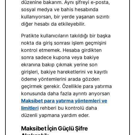
düzenine bakarım. Aynı şifreyi e-posta,
sosyal medya ve bahis hesabında
kullanıyorsan, bir yerde yaşanan sızıntı
diğer hesabı da etkileyebilir.
Pratikte kullanıcıların takıldığı bir başka
nokta da giriş sonrası işlem geçmişini
kontrol etmemek. Hesaba girdikten
sonra sadece kupona veya bakiye
ekranına bakıp çıkmak yerine son
girişleri, bakiye hareketlerini ve kayıtlı
ödeme yöntemlerini arada gözden
geçirmek gerekir. Özellikle para yatırma
konusunda daha fazla ayrıntı arıyorsan
Maksibet para yatırma yöntemleri ve
limitleri
rehberi bu kontrolü daha
düzenli yapmana yardım eder.
Maksibet İçin Güçlü Şifre