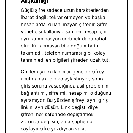
Alışkanlığı
Güçlü şifre sadece uzun karakterlerden
ibaret değil; tekrar etmeyen ve başka
hesaplarda kullanılmayan şifredir. Şifre
yöneticisi kullanıyorsan her hesap için
ayrı kombinasyon üretmek daha rahat
olur. Kullanmasan bile doğum tarihi,
takım adı, telefon numarası gibi kolay
tahmin edilen bilgileri şifreden uzak tut.
Gözlem şu: kullanıcılar genelde şifreyi
unutmamak için kolaylaştırıyor, sonra
giriş sorunu yaşadığında asıl problemin
bağlantı mı, şifre mi, hesap mı olduğunu
ayıramıyor. Bu yüzden şifreyi ayrı, giriş
linkini ayrı düşün. Link değişti diye
şifreni her seferinde değiştirmek
zorunda değilsin; ama şüpheli bir
sayfaya şifre yazdıysan vakit