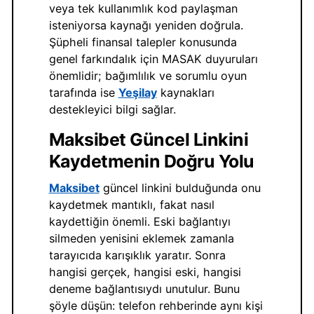
veya tek kullanımlık kod paylaşman
isteniyorsa kaynağı yeniden doğrula.
Şüpheli finansal talepler konusunda
genel farkındalık için MASAK duyuruları
önemlidir; bağımlılık ve sorumlu oyun
tarafında ise
Yeşilay
kaynakları
destekleyici bilgi sağlar.
Maksibet Güncel Linkini
Kaydetmenin Doğru Yolu
Maksibet
güncel linkini bulduğunda onu
kaydetmek mantıklı, fakat nasıl
kaydettiğin önemli. Eski bağlantıyı
silmeden yenisini eklemek zamanla
tarayıcıda karışıklık yaratır. Sonra
hangisi gerçek, hangisi eski, hangisi
deneme bağlantısıydı unutulur. Bunu
şöyle düşün: telefon rehberinde aynı kişi