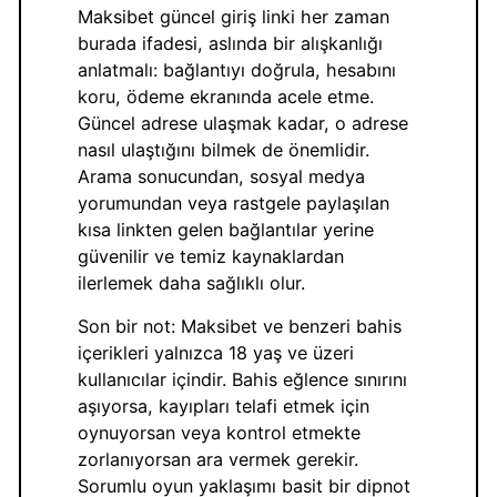
Maksibet güncel giriş linki her zaman
burada ifadesi, aslında bir alışkanlığı
anlatmalı: bağlantıyı doğrula, hesabını
koru, ödeme ekranında acele etme.
Güncel adrese ulaşmak kadar, o adrese
nasıl ulaştığını bilmek de önemlidir.
Arama sonucundan, sosyal medya
yorumundan veya rastgele paylaşılan
kısa linkten gelen bağlantılar yerine
güvenilir ve temiz kaynaklardan
ilerlemek daha sağlıklı olur.
Son bir not: Maksibet ve benzeri bahis
içerikleri yalnızca 18 yaş ve üzeri
kullanıcılar içindir. Bahis eğlence sınırını
aşıyorsa, kayıpları telafi etmek için
oynuyorsan veya kontrol etmekte
zorlanıyorsan ara vermek gerekir.
Sorumlu oyun yaklaşımı basit bir dipnot