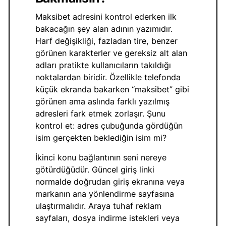
Maksibet adresini kontrol ederken ilk
bakacağın şey alan adının yazımıdır.
Harf değişikliği, fazladan tire, benzer
görünen karakterler ve gereksiz alt alan
adları pratikte kullanıcıların takıldığı
noktalardan biridir. Özellikle telefonda
küçük ekranda bakarken “maksibet” gibi
görünen ama aslında farklı yazılmış
adresleri fark etmek zorlaşır. Şunu
kontrol et: adres çubuğunda gördüğün
isim gerçekten beklediğin isim mi?
İkinci konu bağlantının seni nereye
götürdüğüdür. Güncel giriş linki
normalde doğrudan giriş ekranına veya
markanın ana yönlendirme sayfasına
ulaştırmalıdır. Araya tuhaf reklam
sayfaları, dosya indirme istekleri veya