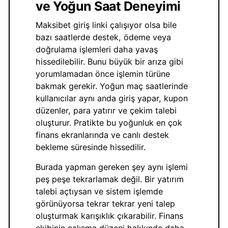
ve Yoğun Saat Deneyimi
Maksibet giriş linki çalışıyor olsa bile
bazı saatlerde destek, ödeme veya
doğrulama işlemleri daha yavaş
hissedilebilir. Bunu büyük bir arıza gibi
yorumlamadan önce işlemin türüne
bakmak gerekir. Yoğun maç saatlerinde
kullanıcılar aynı anda giriş yapar, kupon
düzenler, para yatırır ve çekim talebi
oluşturur. Pratikte bu yoğunluk en çok
finans ekranlarında ve canlı destek
bekleme süresinde hissedilir.
Burada yapman gereken şey aynı işlemi
peş peşe tekrarlamak değil. Bir yatırım
talebi açtıysan ve sistem işlemde
görünüyorsa tekrar tekrar yeni talep
oluşturmak karışıklık çıkarabilir. Finans