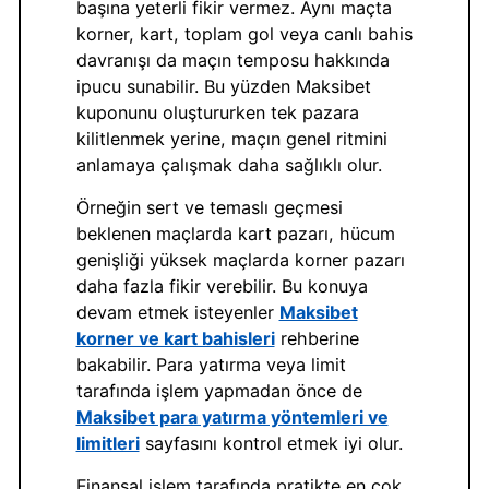
başına yeterli fikir vermez. Aynı maçta
korner, kart, toplam gol veya canlı bahis
davranışı da maçın temposu hakkında
ipucu sunabilir. Bu yüzden Maksibet
kuponunu oluştururken tek pazara
kilitlenmek yerine, maçın genel ritmini
anlamaya çalışmak daha sağlıklı olur.
Örneğin sert ve temaslı geçmesi
beklenen maçlarda kart pazarı, hücum
genişliği yüksek maçlarda korner pazarı
daha fazla fikir verebilir. Bu konuya
devam etmek isteyenler
Maksibet
korner ve kart bahisleri
rehberine
bakabilir. Para yatırma veya limit
tarafında işlem yapmadan önce de
Maksibet para yatırma yöntemleri ve
limitleri
sayfasını kontrol etmek iyi olur.
Finansal işlem tarafında pratikte en çok