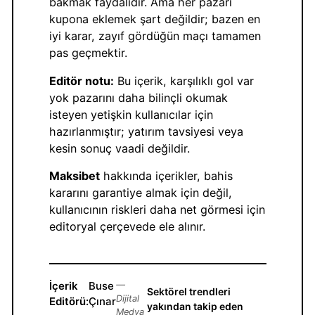
bakmak faydalıdır. Ama her pazarı
kupona eklemek şart değildir; bazen en
iyi karar, zayıf gördüğün maçı tamamen
pas geçmektir.
Editör notu:
Bu içerik, karşılıklı gol var
yok pazarını daha bilinçli okumak
isteyen yetişkin kullanıcılar için
hazırlanmıştır; yatırım tavsiyesi veya
kesin sonuç vaadi değildir.
Maksibet
hakkında içerikler, bahis
kararını garantiye almak için değil,
kullanıcının riskleri daha net görmesi için
editoryal çerçevede ele alınır.
İçerik
Buse
—
Sektörel trendleri
Dijital
Editörü:
Çınar
yakından takip eden
Medya