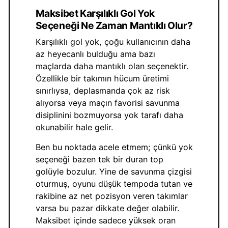
Maksibet Karşılıklı Gol Yok
Seçeneği Ne Zaman Mantıklı Olur?
Karşılıklı gol yok, çoğu kullanıcının daha
az heyecanlı bulduğu ama bazı
maçlarda daha mantıklı olan seçenektir.
Özellikle bir takımın hücum üretimi
sınırlıysa, deplasmanda çok az risk
alıyorsa veya maçın favorisi savunma
disiplinini bozmuyorsa yok tarafı daha
okunabilir hale gelir.
Ben bu noktada acele etmem; çünkü yok
seçeneği bazen tek bir duran top
golüyle bozulur. Yine de savunma çizgisi
oturmuş, oyunu düşük tempoda tutan ve
rakibine az net pozisyon veren takımlar
varsa bu pazar dikkate değer olabilir.
Maksibet içinde sadece yüksek oran