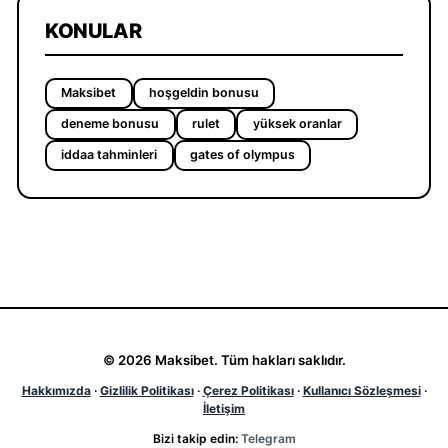
KONULAR
Maksibet
hoşgeldin bonusu
deneme bonusu
rulet
yüksek oranlar
iddaa tahminleri
gates of olympus
© 2026 Maksibet. Tüm hakları saklıdır.
Hakkımızda
·
Gizlilik Politikası
·
Çerez Politikası
·
Kullanıcı Sözleşmesi
·
İletişim
Bizi takip edin:
Telegram