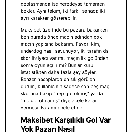
deplasmanda ise neredeyse tamamen
bekler. Aynı takım, iki farklı sahada iki
ayrı karakter gösterebilir.
Maksibet üzerinde bu pazara bakarken
ben burada önce maçın adından çok
maçın yapısına bakarım. Favori kim,
underdog nasıl savunuyor, iki tarafın da
skor ihtiyacı var mı, maçın ilk golünden
sonra oyun açılır mı? Bunlar kuru
istatistikten daha fazla şey söyler.
Benzer hesaplarda en sık görülen
durum, kullanıcının sadece son beş maç
skoruna bakıp “hep gol olmuş” ya da
“hiç gol olmamış” diye acele karar
vermesi. Burada acele etme.
Maksibet Karşılıklı Gol Var
Yok Pazarı Nasıl