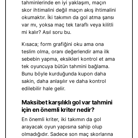
tahminlerinde en iyi yaklaşım, maçın
skor ihtimalini değil maçın akış ihtimalini
okumaktır. İki takımın da gol atma şansı
var mı, yoksa maç tek taraflı veya kilitli
mi kalır? Asıl soru bu.
Kısaca; form grafiğini oku ama ona
teslim olma, oranı değerlendir ama ilk
sebebin yapma, eksikleri kontrol et ama
tek oyuncuya bütün tahmini bağlama.
Bunu böyle kurduğunda kupon daha
sakin, daha anlaşılır ve daha kontrol
edilebilir hale gelir.
Maksibet karşılıklı gol var tahmini
için en önemli kriter nedir?
En önemli kriter, iki takımın da gol
arayacak oyun yapısına sahip olup
olmadığıdır. Sadece son maç skorlarına