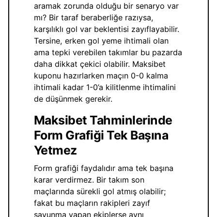
aramak zorunda olduğu bir senaryo var
mı? Bir taraf beraberliğe razıysa,
karşılıklı gol var beklentisi zayıflayabilir.
Tersine, erken gol yeme ihtimali olan
ama tepki verebilen takımlar bu pazarda
daha dikkat çekici olabilir. Maksibet
kuponu hazırlarken maçın 0-0 kalma
ihtimali kadar 1-0’a kilitlenme ihtimalini
de düşünmek gerekir.
Maksibet Tahminlerinde
Form Grafiği Tek Başına
Yetmez
Form grafiği faydalıdır ama tek başına
karar verdirmez. Bir takım son
maçlarında sürekli gol atmış olabilir;
fakat bu maçların rakipleri zayıf
savunma yapan ekiplerse aynı