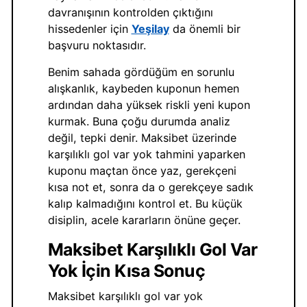
davranışının kontrolden çıktığını
hissedenler için
Yeşilay
da önemli bir
başvuru noktasıdır.
Benim sahada gördüğüm en sorunlu
alışkanlık, kaybeden kuponun hemen
ardından daha yüksek riskli yeni kupon
kurmak. Buna çoğu durumda analiz
değil, tepki denir. Maksibet üzerinde
karşılıklı gol var yok tahmini yaparken
kuponu maçtan önce yaz, gerekçeni
kısa not et, sonra da o gerekçeye sadık
kalıp kalmadığını kontrol et. Bu küçük
disiplin, acele kararların önüne geçer.
Maksibet Karşılıklı Gol Var
Yok İçin Kısa Sonuç
Maksibet karşılıklı gol var yok